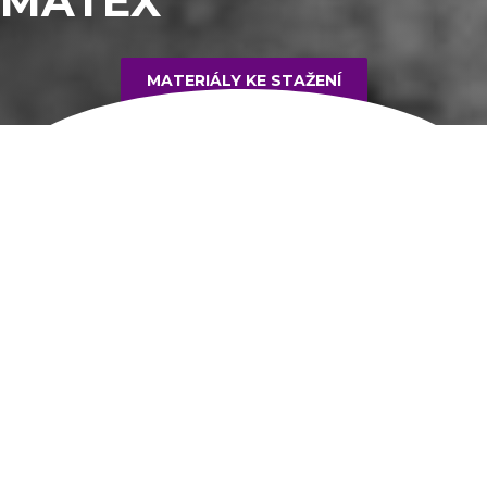
MATEX
MATERIÁLY KE STAŽENÍ
INFORMACE O PRODUKTU
netkaná textilie zpevněná mechanicky vpichováním a
vyztužená nánosem pojiva
Složení
= 100 % PES střiž, PVAC nebo latexová pojiva
Barva
= bílá, melír nebo černá
Plošná hmotnost
= 290 - 600 g/m2
Šířka
= 160cm