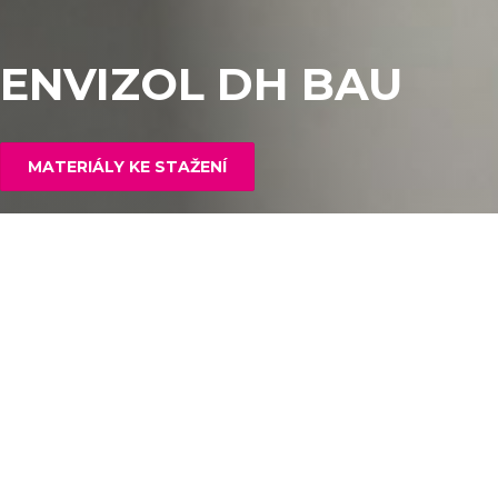
ENVIZOL DH BAU
MATERIÁLY KE STAŽENÍ
INFORMACE O PRODUKTU
Netkaná termicky pojená textilie laminovaná AL fólií pro
tepelně izolační a akustické aplikace.
Složení
= Recyklovaná polymerní vlákna a BICO vlákna
+ Hliníková fólie 30 µm